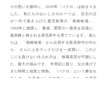
その思いを旗印に、2009年「バクロ」は始まりま
した。
私たちのおいしさのルーツは、
店主の父
が一代で築き上げた鹿児島県の「尾崎牧場」。
1968年に創業し、繁殖、肥育の一貫性を武器に、
最高峰と称される黒毛和牛を育てています。
私た
ちは、「尾崎牧場」から出荷する黒毛和牛の中か
ら、
さらに上位ランクだけを一頭買い。
このど
こにも負けない仕入れ力は、
牧場直営が可能にし
た、最大の強みです。
半世紀に渡り、父が捧げて
きた時間と知恵と情熱。
「バクロ」という舞台を
介して、
生産者としての誇り、いのちへの感謝
も、
おいしさに添えて、届けていきます。